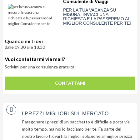
invieremo
Consulente di Viaggi
gratuitamente
PER LA TUA VACANZA SU
MISURA. INVIACI UNA
6
RICHIESTA E LA PASSEREMO AL
MIGLIOR CONSULENTE PER TE!
suggerimenti
che
nessuno
Quando mi trovi
ti
dalle 09.30 alle 18.30
dara
Vuoi contattarmi via mail?
mai...
Scrivimi per una consulenza gratuita!
Privacy
CONTATTAMI
Policy
(Rispettiamo
la tua
privacy)
I PREZZI MIGLIORI SUL MERCATO
Paragonare i prezzi di un pacchetto è difficile e porta via
molto tempo, ma noi lo facciamo per te. Fa parte del
nostro lavoro trovarti la miglior soluzione al miglior prezzo