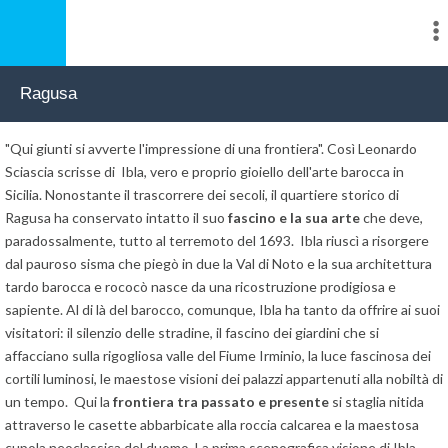
Ragusa
"Qui giunti si avverte l'impressione di una frontiera". Così Leonardo
Sciascia scrisse di Ibla, vero e proprio gioiello dell'arte barocca in
Sicilia. Nonostante il trascorrere dei secoli, il quartiere storico di
Ragusa
ha conservato intatto il suo
fascino e la sua arte
che deve,
paradossalmente, tutto al terremoto del 1693. Ibla riuscì a risorgere
dal pauroso sisma che piegò in due la Val di Noto e la sua architettura
tardo barocca e rococò nasce da una ricostruzione prodigiosa e
sapiente. Al di là del barocco, comunque, Ibla ha tanto da offrire ai suoi
visitatori: il silenzio delle stradine, il fascino dei giardini che si
affacciano sulla rigogliosa valle del Fiume Irminio, la luce fascinosa dei
cortili luminosi, le maestose visioni dei palazzi appartenuti alla nobiltà di
un tempo. Qui la
frontiera tra passato e presente
si staglia nitida
attraverso le casette abbarbicate alla roccia calcarea e la maestosa
cupola neoclassica del duomo. La prima scenografica visione di Ibla,