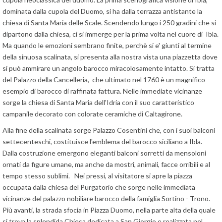
dominata dalla cupola del Duomo, si ha dalla terrazza antistante la
chiesa di Santa Maria delle Scale. Scendendo lungo i 250 gradini che si
dipartono dalla chiesa, ci si immerge per la prima volta nel cuore di Ibla.
Ma quando le emozioni sembrano finite, perchè si e' giunti al termine
della sinuosa scalinata, si presenta alla nostra vista una piazzetta dove
si può ammirare un angolo barocco miracolosamente intatto. Si tratta
del Palazzo della Cancelleria, che ultimato nel 1760 è un magnifico
esempio di barocco di raffinata fattura. Nelle immediate vicinanze
sorge la chiesa di Santa Maria dell'Idria con il suo caratteristico
campanile decorato con colorate ceramiche di Caltagirone.
Alla fine della scalinata sorge Palazzo Cosentini che, con i suoi balconi
settecenteschi, costituisce l'emblema del barocco siciliano a Ibla.
Dalla costruzione emergono eleganti balconi sorretti da mensoloni
ornati da figure umane, ma anche da mostri, animali, facce orribili e al
tempo stesso sublimi. Nei pressi, al visitatore si apre la piazza
occupata dalla chiesa del Purgatorio che sorge nelle immediata
vicinanze del palazzo nobiliare barocco della famiglia Sortino - Trono.
Più avanti, la strada sfocia in Piazza Duomo, nella parte alta della quale
si trova la splendida Chiesa dedicata a San Giorgio e realizzata nel