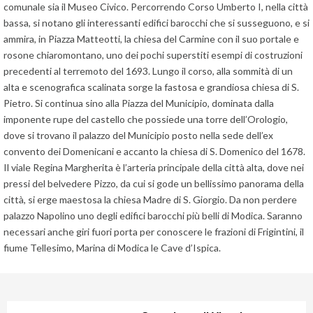
comunale sia il Museo Civico. Percorrendo Corso Umberto I, nella città
bassa, si notano gli interessanti edifici barocchi che si susseguono, e si
ammira, in Piazza Matteotti, la chiesa del Carmine con il suo portale e
rosone chiaromontano, uno dei pochi superstiti esempi di costruzioni
precedenti al terremoto del 1693. Lungo il corso, alla sommità di un
alta e scenografica scalinata sorge la fastosa e grandiosa chiesa di S.
Pietro. Si continua sino alla Piazza del Municipio, dominata dalla
imponente rupe del castello che possiede una torre dell’Orologio,
dove si trovano il palazzo del Municipio posto nella sede dell’ex
convento dei Domenicani e accanto la chiesa di S. Domenico del 1678.
Il viale Regina Margherita è l’arteria principale della città alta, dove nei
pressi del belvedere Pizzo, da cui si gode un bellissimo panorama della
Lascia
città, si erge maestosa la chiesa Madre di S. Giorgio. Da non perdere
qui
palazzo Napolino uno degli edifici barocchi più belli di Modica. Saranno
necessari anche giri fuori porta per conoscere le frazioni di Frigintini, il
la
fiume Tellesimo, Marina di Modica le Cave d’Ispica.
tua
email
e
ti