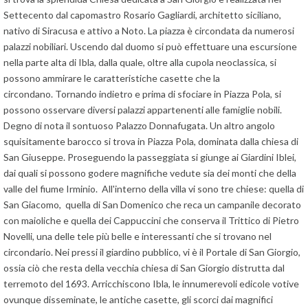
Settecento dal capomastro Rosario Gagliardi, architetto siciliano,
nativo di Siracusa e attivo a Noto. La piazza è circondata da numerosi
palazzi nobiliari. Uscendo dal duomo si può effettuare una escursione
nella parte alta di Ibla, dalla quale, oltre alla cupola neoclassica, si
possono ammirare le caratteristiche casette che la
circondano. Tornando indietro e prima di sfociare in Piazza Pola, si
possono osservare diversi palazzi appartenenti alle famiglie nobili.
Degno di nota il sontuoso Palazzo Donnafugata. Un altro angolo
squisitamente barocco si trova in Piazza Pola, dominata dalla chiesa di
San Giuseppe. Proseguendo la passeggiata si giunge ai Giardini Iblei,
dai quali si possono godere magnifiche vedute sia dei monti che della
valle del fiume Irminio. All'interno della villa vi sono tre chiese: quella di
San Giacomo, quella di San Domenico che reca un campanile decorato
con maioliche e quella dei Cappuccini che conserva il Trittico di Pietro
Novelli, una delle tele più belle e interessanti che si trovano nel
circondario. Nei pressi il giardino pubblico, vi è il Portale di San Giorgio,
ossia ciò che resta della vecchia chiesa di San Giorgio distrutta dal
terremoto del 1693. Arricchiscono Ibla, le innumerevoli edicole votive
ovunque disseminate, le antiche casette, gli scorci dai magnifici