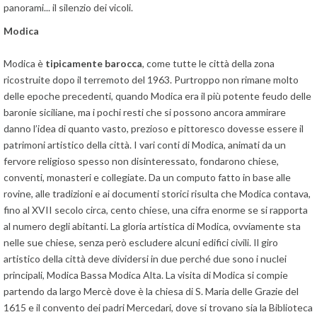
panorami... il silenzio dei vicoli.
Modica
Modica è
tipicamente barocca
, come tutte le città della zona
ricostruite dopo il terremoto del 1963. Purtroppo non rimane molto
delle epoche precedenti, quando Modica era il più potente feudo delle
baronie siciliane, ma i pochi resti che si possono ancora ammirare
danno l’idea di quanto vasto, prezioso e pittoresco dovesse essere il
patrimoni artistico della città. I vari conti di Modica, animati da un
fervore religioso spesso non disinteressato, fondarono chiese,
conventi, monasteri e collegiate. Da un computo fatto in base alle
rovine, alle tradizioni e ai documenti storici risulta che Modica contava,
fino al XVII secolo circa, cento chiese, una cifra enorme se si rapporta
al numero degli abitanti. La gloria artistica di Modica, ovviamente sta
nelle sue chiese, senza però escludere alcuni edifici civili. Il giro
artistico della città deve dividersi in due perché due sono i nuclei
principali, Modica Bassa Modica Alta. La visita di Modica si compie
partendo da largo Mercè dove è la chiesa di S. Maria delle Grazie del
1615 e il convento dei padri Mercedari, dove si trovano sia la Biblioteca