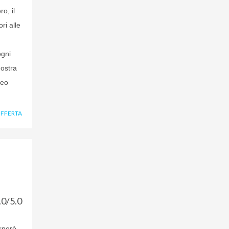
o, il
ri alle
ogni
nostra
neo
OFFERTA
.0/5.0
ornerò