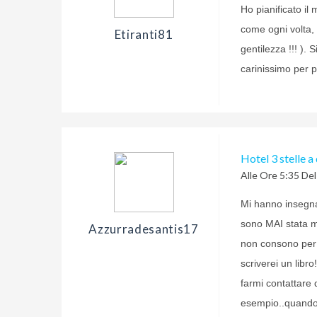
Ho pianificato i
come ogni volta, 
Etiranti81
gentilezza !!! ).
carinissimo per p
Hotel 3 stelle a
Alle Ore 5:35 De
Mi hanno insegna
sono MAI stata m
Azzurradesantis17
non consono per 
scriverei un libr
farmi contattare 
esempio..quando l