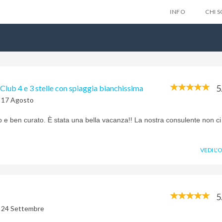
INFO
CHI 
5
Club 4 e 3 stelle con spiaggia bianchissima
l 17 Agosto
Lascia qui 
o e ben curato. È stata una bella vacanza!! La nostra consulente non ci
gratuitam
nes
VEDI L'
Privacy Policy
5
l 24 Settembre