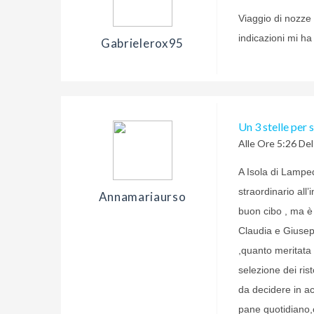
Viaggio di nozze
indicazioni mi ha
Gabrielerox95
Un 3 stelle per 
Alle Ore 5:26 De
A Isola di Lamp
straordinario all’
Annamariaurso
buon cibo , ma è s
Claudia e Giusep
,quanto meritata 
selezione dei ris
da decidere in ac
pane quotidiano,