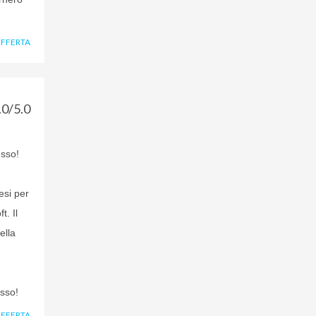
OFFERTA
.0/5.0
esso!
esi per
t. Il
ella
esso!
OFFERTA