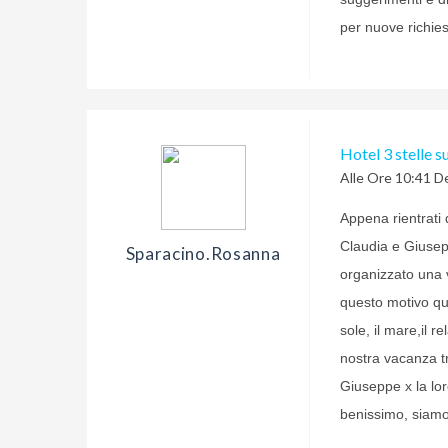
per nuove richies
Hotel 3 stelle s
Alle Ore 10:41 De
Appena rientrati 
Claudia e Giuse
Sparacino.rosanna
organizzato una 
questo motivo que
sole, il mare,il r
nostra vacanza t
Giuseppe x la lor
benissimo, siamo 