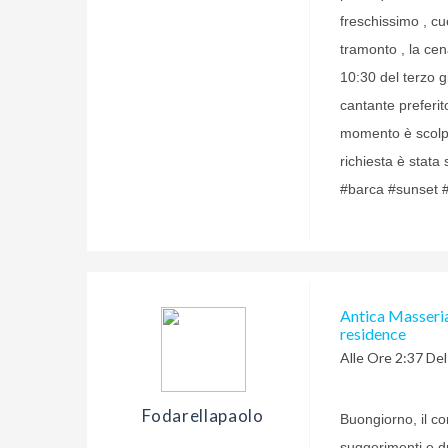
freschissimo , cu
tramonto , la cena
10:30 del terzo g
cantante preferit
momento è scolpi
richiesta è stat
#barca #sunset 
Antica Masseria 
residence
Alle Ore 2:37 De
Fodarellapaolo
Buongiorno, il co
suggerimenti e dr