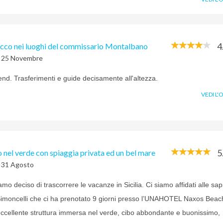
4
co nei luoghi del commissario Montalbano
l 25 Novembre
nd. Trasferimenti e guide decisamente all'altezza.
VEDI L'
5
o nel verde con spiaggia privata ed un bel mare
l 31 Agosto
o deciso di trascorrere le vacanze in Sicilia. Ci siamo affidati alle sap
Simoncelli che ci ha prenotato 9 giorni presso l’UNAHOTEL Naxos Beac
eccellente struttura immersa nel verde, cibo abbondante e buonissimo,