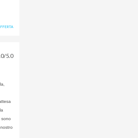
OFFERTA
.0/5.0
la,
attesa
la
a sono
 nostro