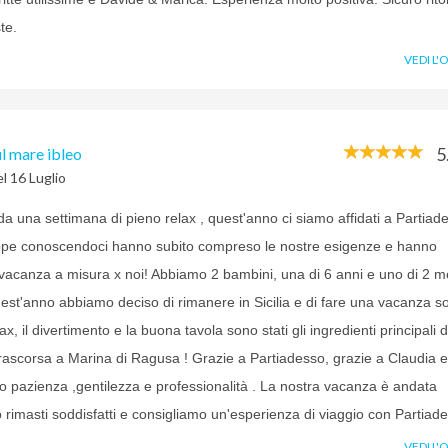
te.
VEDI L'
5
ul mare ibleo
l 16 Luglio
da una settimana di pieno relax , quest'anno ci siamo affidati a Partiad
ppe conoscendoci hanno subito compreso le nostre esigenze e hanno
vacanza a misura x noi! Abbiamo 2 bambini, una di 6 anni e uno di 2 m
st'anno abbiamo deciso di rimanere in Sicilia e di fare una vacanza sof
elax, il divertimento e la buona tavola sono stati gli ingredienti principali d
rascorsa a Marina di Ragusa ! Grazie a Partiadesso, grazie a Claudia e
o pazienza ,gentilezza e professionalità . La nostra vacanza è andata
rimasti soddisfatti e consigliamo un'esperienza di viaggio con Partiad
VEDI L'