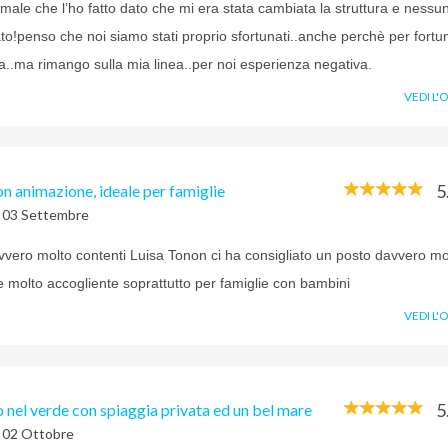
male che l’ho fatto dato che mi era stata cambiata la struttura e ness
to!penso che noi siamo stati proprio sfortunati..anche perchè per fortu
a..ma rimango sulla mia linea..per noi esperienza negativa.
VEDI L'
5
on animazione, ideale per famiglie
l 03 Settembre
vvero molto contenti Luisa Tonon ci ha consigliato un posto davvero mo
 e molto accogliente soprattutto per famiglie con bambini
VEDI L'
5
o nel verde con spiaggia privata ed un bel mare
l 02 Ottobre