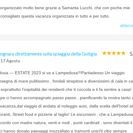
 organizzato molto bene grazie a Samanta Lucchi, che con poche mie
 consigliato questa vacanza organizzata in tutto e per tutto.
VEDI L'
5
sognare direttamente sulla spiaggia della Guitgia
l 17 Agosto
edusa — ESTATE 2023 si va a Lampedusa!!!Partiadesso Un viaggio
insegna di mare pulitissimo , fondali strepitosi e diversissimi di cala in ca
oprattutto l’ospitalità dei residenti che ti coccola e ti fa sentire a casa!
pe ci hanno accompagnato passo passo , pianificando la nostra tanto 
vacanza,dal viaggio di andata al noleggio auto, dalla scelta dell’hotel al
toranti, Street food e pizzerie al taglio! Le escursioni , che a Lampedus
cordo con madre natura, venti e nodi , punti cardinali , sono diventati il
ci hanno donato paesaggi mozzafiato e tramonti unici!il cibo sempre