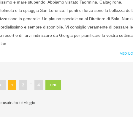
lissimo e mare stupendo. Abbiamo visitato Taormina, Caltagirone,
elmola e la spiaggia San Lorenzo. I punti di forza sono la bellezza dell
nizzazione in generale. Un plauso speciale va al Direttore di Sala, Nunzi
 cordialissimo e sempre disponibile. Vi consiglio veramente di passare le
 resort e di farvi indirizzare da Giorgia per pianificare la vostra settim
lax.
VEDI L'
...
2
4
O
1
FINE
e usufruito del viaggio