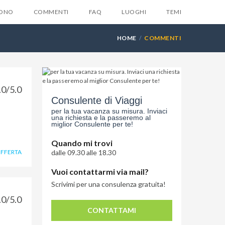
SONO
COMMENTI
FAQ
LUOGHI
TEMI
HOME
COMMENTI
.0/5.0
X
Consulente di Viaggi
la tua email e ti invieremo
per la tua vacanza su misura. Inviaci
una richiesta e la passeremo al
ente
6 suggerimenti
che
miglior Consulente per te!
suno ti dara mai...
Quando mi trovi
OFFERTA
dalle 09.30 alle 18.30
Vuoi contattarmi via mail?
Scrivimi per una consulenza gratuita!
.0/5.0
CONTATTAMI