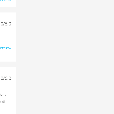
.0/5.0
OFFERTA
.0/5.0
ienti
h di