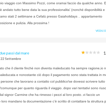
l mio viaggio con Massimo Pozzi, come oramai faccio da qualche anno. E
è andato tutto bene data la sua professionalita' (nonché disponibilità e
 Siamo stati 2 settimane a Cefalù presso Gaiaholidays .. appartamento
osizione e pulizia. Alla prossima !
VEDI L'
1
 due passi dal mare
l 22 Settembre
to che il cliente finchè non diventa maleducato ha sempre ragione,io 
aleducata e nonostante ciò dopo il pagamento sono stata trattata in 
persone che lavorano a contatto col pubblico!se dovessi scrivere tutto
o!!comunque per quanto riguarda il viaggio..dopo vari tentativi sono riusc
dal signor Carmine che ha rimesso i pezzi al loro posto..vi faccio un
oro mandano la documentazione c’è scritto di contattare la struttura pe