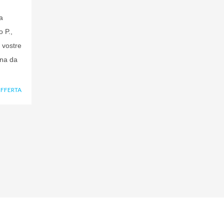
a
o P.,
 vostre
ana da
OFFERTA