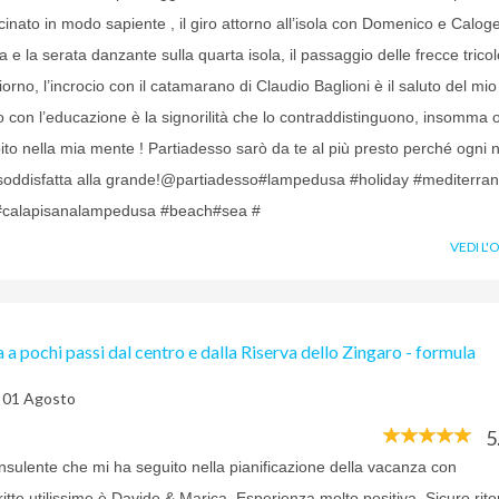
cinato in modo sapiente , il giro attorno all’isola con Domenico e Caloger
 e la serata danzante sulla quarta isola, il passaggio delle frecce tricolo
iorno, l’incrocio con il catamarano di Claudio Baglioni è il saluto del mio
o con l’educazione è la signorilità che lo contraddistinguono, insomma 
to nella mia mente ! Partiadesso sarò da te al più presto perché ogni 
a soddisfatta alla grande!@partiadesso#lampedusa #holiday #mediterra
#calapisanalampedusa #beach#sea #
VEDI L'
a pochi passi dal centro e dalla Riserva dello Zingaro - formula
l 01 Agosto
5
nsulente che mi ha seguito nella pianificazione della vacanza con
itte utilissime è Davide & Marica. Esperienza molto positiva. Sicuro rit