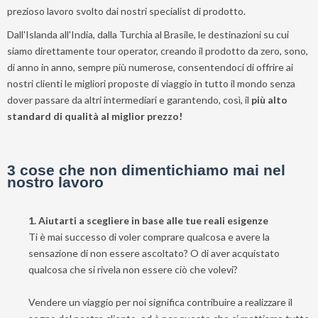
e
prezioso lavoro svolto dai nostri specialist di prodotto.
ti
invieremo
Dall'Islanda all'India, dalla Turchia al Brasile, le destinazioni su cui
gratuitamente
siamo direttamente tour operator, creando il prodotto da zero, sono,
di anno in anno, sempre più numerose, consentendoci di offrire ai
6
nostri clienti le migliori proposte di viaggio in tutto il mondo senza
suggerimenti
dover passare da altri intermediari e garantendo, così, il
più alto
che
standard di qualità al miglior prezzo!
nessuno
ti
dara
3 cose che non dimentichiamo mai nel
mai...
nostro lavoro
Privacy
1. Aiutarti a scegliere in base alle tue reali esigenze
Policy
Ti è mai successo di voler comprare qualcosa e avere la
(Rispettiamo
sensazione di non essere ascoltato? O di aver acquistato
la tua
qualcosa che si rivela non essere ciò che volevi?
privacy)
Vendere un viaggio per noi significa contribuire a realizzare il