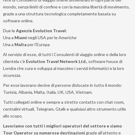
mondo, senza limiti di confine e con la massima libertà di movimento,
grazie a una struttura tecnologica completamente basata su
software online.
Due le
Agenzie Evolution Travel
:
Una a
Miami
negli USA per le Americhe
Una a
Malta
per l’Europa
Al servizio di esse, di tutti i Consulenti di viaggio online e della loro
clientela c’è
Evolution Travel Network Ltd
., software house di
Londra che cura e sviluppa al massimo i servizi informatici e la loro
sicurezza.
Per esse lavorano decine di persone dislocate in tutto il mondo:
Tunisia, Albania, Malta, Italia, UK, USA, Vietnam.
Lascia
Tutti collegati online e sempre a stretto contatto con chat room,
qui
centralini virtuali, Telegram, Gtalk e qualsiasi altro strumento utile
la
allo scopo.
tua
Lavoriamo con tutti i migliori operatori del settore e siamo
email
Tour Operator su numerose destinazioni
grazie all’attento e